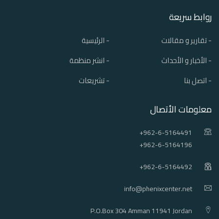
روابط سريعة
- تقارير و مقالات
- الرئيسية
- الأخبار و الأحداث
- انشر منظمة
- اتصل بنا
- تشريعات
معلومات الأتصال
+962-6-5164491
+962-6-5164196
+962-6-5164492
info@phenixcenter.net
P.O.Box 304 Amman 11941 Jordan