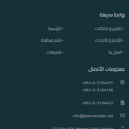
روابط سريعة
- تقارير و مقالات
- الرئيسية
- الأخبار و الأحداث
- انشر منظمة
- اتصل بنا
- تشريعات
معلومات الأتصال
+962-6-5164491
+962-6-5164196
+962-6-5164492
info@phenixcenter.net
P.O.Box 304 Amman 11941 Jordan