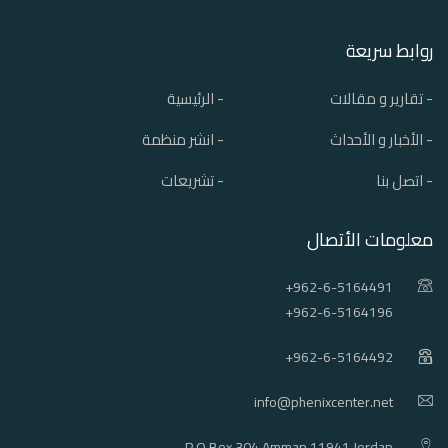
روابط سريعة
- تقارير و مقالات
- الرئيسية
- الأخبار و الأحداث
- انشر منظمة
- اتصل بنا
- تشريعات
معلومات الأتصال
+962-6-5164491
+962-6-5164196
+962-6-5164492
info@phenixcenter.net
P.O.Box 304 Amman 11941 Jordan