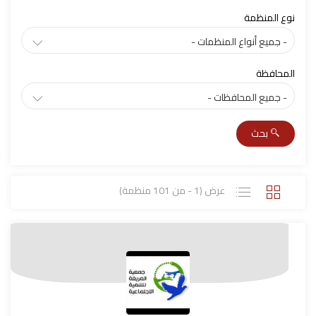
نوع المنظمة
المحافظة
بحث
عرض (1 - من 101 منظمة)