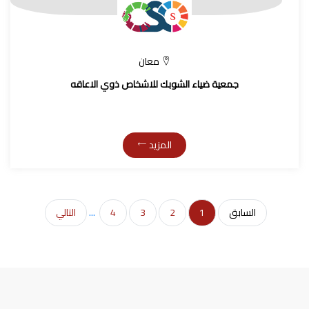
معان
جمعية ضياء الشوبك للاشخاص ذوي الاعاقه
المزيد
السابق
1
2
3
4
...
التالي