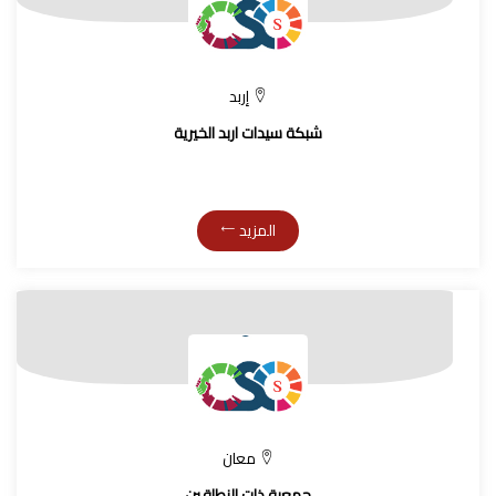
إربد
شبكة سيدات اربد الخيرية
المزيد
معان
جمعية ذات النطاقين