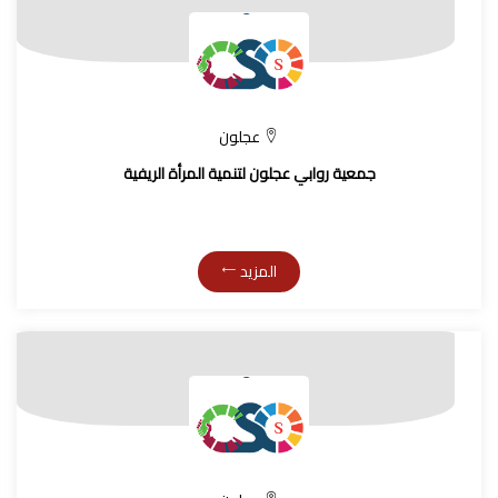
عجلون
جمعية روابي عجلون لتنمية المرأة الريفية
المزيد