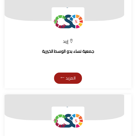
إربد
جمعية نساء بدو الوسط الخيرية
المزيد