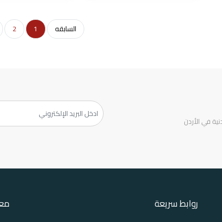
السابقه
1
2
ية في الأردن
روابط سريعة
معل