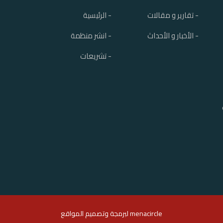
- تقارير و مقالات
- الرئيسية
- الأخبار و الأحداث
- انشر منظمة
- تشريعات
menacircle ل
برمجة وتصميم المواقع