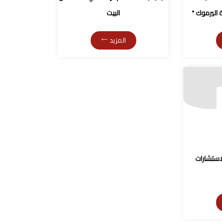
اليرموك "
البيت
المزيد
لاستشارات