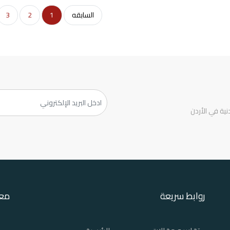
السابقه
1
2
3
ية في الأردن
روابط سريعة
معل