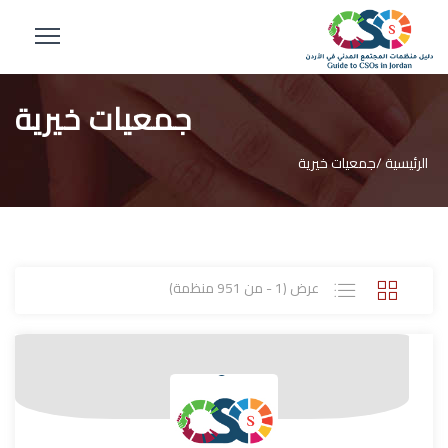
جمعيات خيرية
الرئيسية /
جمعيات خيرية
عرض (1 - من 951 منظمة)