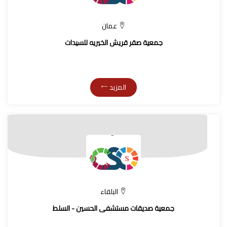
عمان
جمعية صقر قريش الخيريه للسيدات
المزيد
البلقاء
جمعية صديقات مستشفى الحسين - السلط