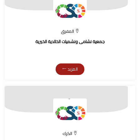
المفرق
جمعية نشامى ونشميات الخالدية الخيرية
المزيد
الكرك