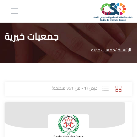
جمعيات خيرية
الرئيسية /
جمعيات خيرية
عرض (1 - من 951 منظمة)