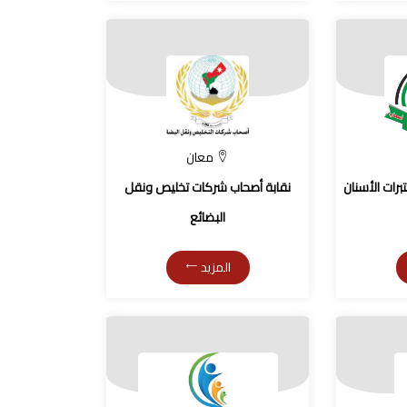
معان
برات الأسنان
نقابة أصحاب شركات تخليص ونقل
البضائع
المزيد