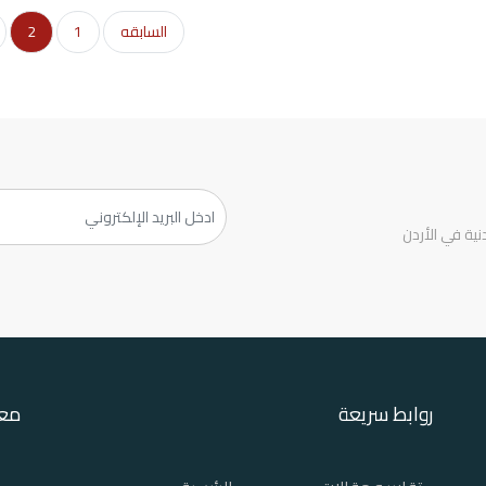
السابقه
1
2
ية في الأردن
روابط سريعة
معل