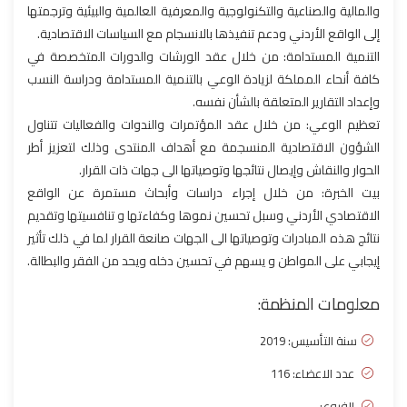
والمالية والصناعية والتكنولوجية والمعرفية العالمية والبيئية وترجمتها
إلى الواقع الأردني ودعم تنفيذها بالانسجام مع السياسات الاقتصادية.
التنمية المستدامة: من خلال عقد الورشات والدورات المتخصصة في
كافة أنحاء المملكة لزيادة الوعي بالتنمية المستدامة ودراسة النسب
وإعداد التقارير المتعلقة بالشأن نفسه.
تعظيم الوعي: من خلال عقد المؤتمرات والندوات والفعاليات تتناول
الشؤون الاقتصادية المنسجمة مع أهداف المنتدى وذلك لتعزيز أطر
الحوار والنقاش وإيصال نتائجها وتوصياتها الى جهات ذات القرار.
بيت الخبرة: من خلال إجراء دراسات وأبحاث مستمرة عن الواقع
الاقتصادي الأردني وسبل تحسين نموها وكفاءتها و تنافسيتها وتقديم
نتائج هذه المبادرات وتوصياتها الى الجهات صانعة القرار لما في ذلك تأثير
إيجابي على المواطن و يسهم في تحسين دخله ويحد من الفقر والبطالة.
معلومات المنظمة:
سنة التأسيس:
2019
عدد الاعضاء: 116
الفروع: