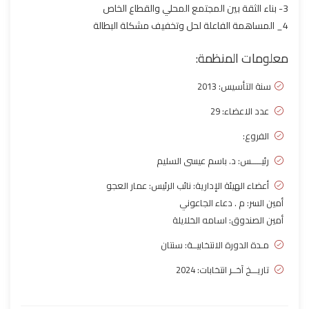
3- بناء الثقة بين المجتمع المحلي والقطاع الخاص
4_ المساهمة الفاعلة لحل وتخفيف مشكلة البطالة
معلومات المنظمة:
سنة التأسيس:
2013
عدد الاعضاء: 29
الفروع:
رئيـــــس: د. باسم عيسى السليم
أعضاء الهيئة الإدارية: نائب الرئيس: عمار العجو
أمين السر: م . دعاء الجاعوني
أمين الصندوق: اسامه الخلايلة
مـدة الدورة الانتخابيــة: سنتان
تاريـــخ آخــر انتخابات: 2024