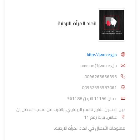
اتحاد المرأة الاردنية
http://jwu.org.jo
amman@jwu.org.jo
0096265666396
00962656587061
961188 عمان 11196 الاردن
جبل الحسين، شارع قاسم الريماوي، بالقرب من مسجد الفضل بن
عباس، بناية رقم 11
معلومات الأتصال في اتحاد المرأة الاردنية.