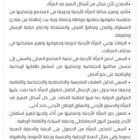
•التصدي لأي شكل من أشكال التمييز ضد المرأة.
•تأكيد وتعزيز مكانة المرأة الأردنية ودورها في المجتمع وتمكينها من
ممارسة حقوقها بصفتها مواطنة وعاملة وربة بيت إنطلاقا من مبادئ
المساواة والعدل وتكافؤ الفرص والمشاركة واحترام كرامة الإنسان
وحقوقه .
• الارتقاء بوعي المرأة الأردنية لدورها وحقوقها وتعزيز مشاركتها في
مختلف المجالات.
• السعي لدمج المرأة الأردنية في تنمية المجتمع المحلي والسعي إلى
تحسين مكانتها الاجتماعية وتمكينها من استثمار طاقاتها الإبداعية
والإنتاجية على نحو أفضل.
• السعي لتذليل العقبات التشريعية والاقتصادية والاجتماعية والثقافية
وغيرها مما يحول دون الإعمال الكامل لحقوق المرأة كما نصت عليها
المواثيق الدولية بما فيها اتفاقية القضاء على كل أشكال التمييز ضد
المرأة والدستور الأردني والميثاق الوطني الأردني كحد أدنى.
• تفعيل دور المرأة الأردنية وتمكينها من أداء واجبها لتعزيز استقلال
الأردن وترسيخ النهج الديمقراطي وحماية السيادة والثقافة الوطنية .
• السعي لتمكين المرأة من الحصول على الرعاية والحماية الصحية
عموما وفي مجال الصحة الإنجابية والجنسية ورعاية الأمومة والطفولة