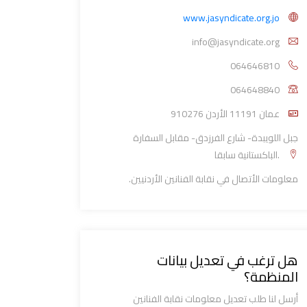
www.jasyndicate.org.jo
info@jasyndicate.org
064646810
064648840
910276 عمان 11191 الأردن
جبل اللويبدة- شارع الفرزدق- مقابل السفارة
الباكستانية سابقا.
معلومات الأتصال في نقابة الفنانين الأردنيين.
هل ترغب في تعديل بيانات
المنظمة؟
أرسل لنا طلب تعديل معلومات نقابة الفنانين