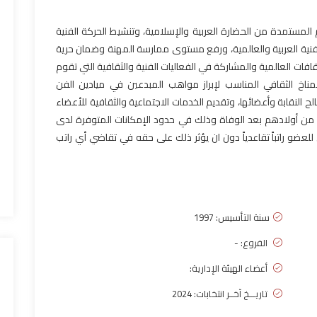
 المستمدة من الحضارة العربية والإسلامية، وتنشيط الحركة الفنية
لفنية العربية والعالمية، ورفع مستوى ممارسة المهنة وضمان حرية
لثقافات العالمية والمشاركة في الفعاليات الفنية والثقافية التي تقوم
لمناخ الثقافي المناسب لإبراز مواهب المبدعين في ميادين الفن
 النقابة وأعضائها، وتقديم الخدمات الاجتماعية والثقافية للأعضاء
ين من أولادهم بعد الوفاة وذلك في حدود الإمكانات المتوفرة لدى
لعضو راتباً تقاعدياً دون ان يؤثر ذلك على حقه في تقاضي أي راتب
سنة التأسيس:
1997
الفروع: -
أعضاء الهيئة الإدارية:
تاريـــخ آخــر انتخابات: 2024