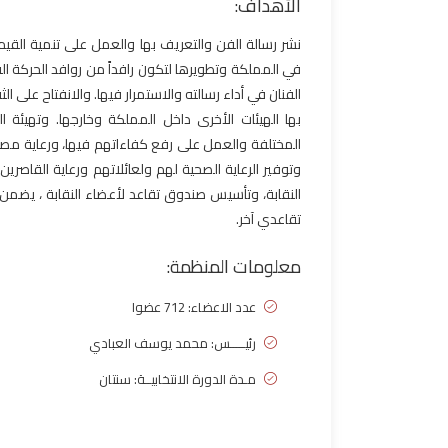
الأهداف:
نشر رسالة الفن والتعريف بها والعمل على تنمية القيم
في المملكة وتطويرها لتكون رافداً من روافد الحركة ا
الفنان في أداء رسالته والاستمرار فيها. والانفتاح على ا
بها الهيئات الأخرى داخل المملكة وخارجها. وتهيئة ا
المختلفة والعمل على رفع كفاءاتهم فيها، ورعاية مصالح
وتوفير الرعاية الصحية لهم ولعائلاتهم ورعاية القاصر
النقابة، وتأسيس صندوق تقاعد لأعضاء النقابة ، يضمن ل
تقاعدي آخر.
معلومات المنظمة:
عدد الاعضاء: 712 عضوا
رئيـــــس: محمد يوسف العبادي
مـدة الدورة الانتخابيــة: سنتان