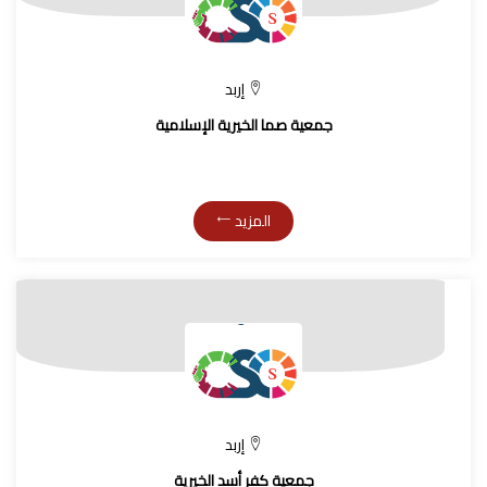
إربد
جمعية صما الخيرية الإسلامية
المزيد
إربد
جمعية كفر أسد الخيرية