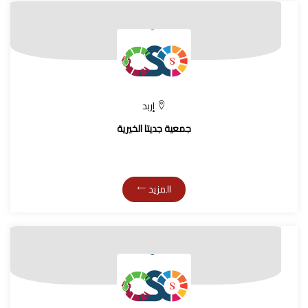
إربد
جمعية جديتا الخيرية
المزيد