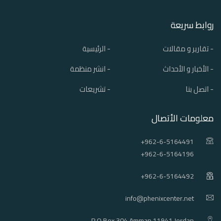
روابط سريعة
- تقارير و مقالات
- الرئيسية
- الأخبار و الأحداث
- انشر منظمة
- اتصل بنا
- تشريعات
معلومات الأتصال
+962-6-5164491
+962-6-5164196
+962-6-5164492
info@phenixcenter.net
P.O.Box 304 Amman 11941 Jordan