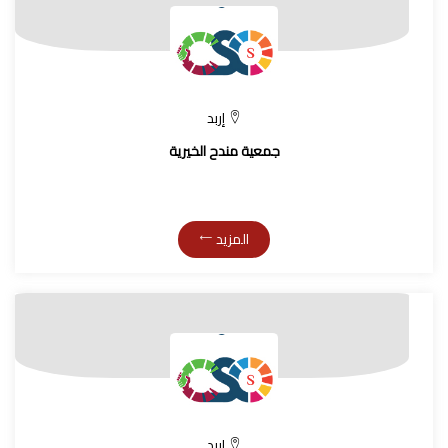
إربد
جمعية مندح الخيرية
المزيد
إربد