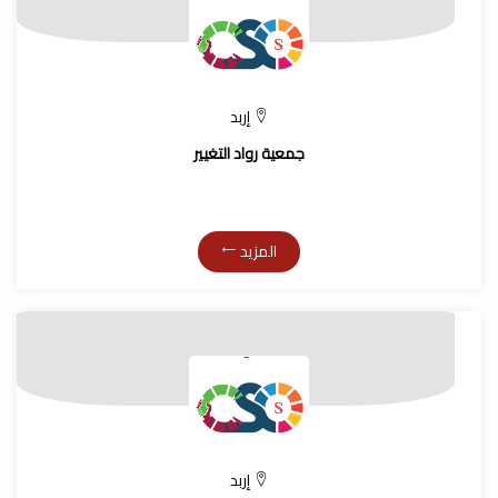
إربد
جمعية رواد التغيير
المزيد
إربد